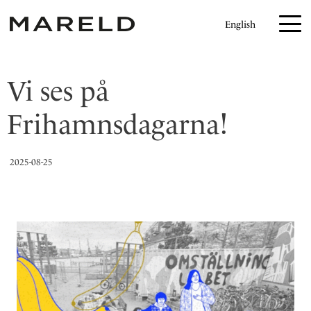
H
English
o
p
p
Vi ses på
a
t
Frihamnsdagarna!
i
l
l
2025-08-25
i
n
n
e
h
å
l