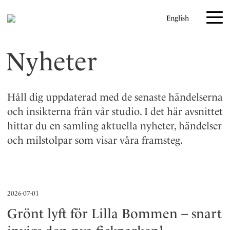
H
English
o
p
p
Nyheter
a
t
i
Håll dig uppdaterad med de senaste händelserna
l
och insikterna från vår studio. I det här avsnittet
l
hittar du en samling aktuella nyheter, händelser
i
och milstolpar som visar våra framsteg.
n
n
e
h
2026-07-01
å
Grönt lyft för Lilla Bommen – snart
l