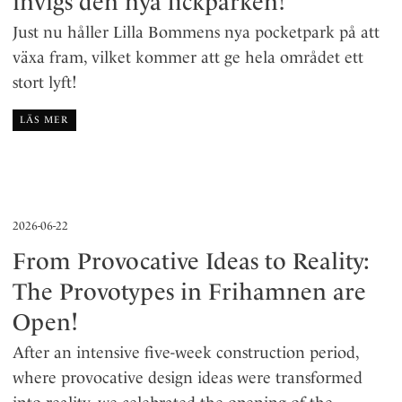
invigs den nya fickparken!
l
Just nu håller Lilla Bommens nya pocketpark på att
växa fram, vilket kommer att ge hela området ett
stort lyft!
LÄS MER
2026-06-22
From Provocative Ideas to Reality:
The Provotypes in Frihamnen are
Open!
After an intensive five-week construction period,
where provocative design ideas were transformed