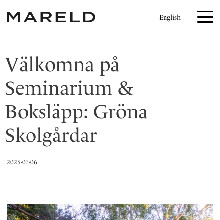
H
English
o
p
p
Välkomna på
a
t
Seminarium &
i
l
Boksläpp: Gröna
l
Skolgårdar
i
n
n
2025-03-06
e
h
å
l