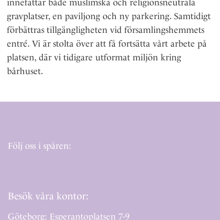
innefattar både muslimska och religionsneutrala
l
gravplatser, en paviljong och ny parkering. Samtidigt
förbättras tillgängligheten vid församlingshemmets
entré. Vi är stolta över att få fortsätta vårt arbete på
platsen, där vi tidigare utformat miljön kring
bårhuset.
Följ oss i spåren:
Besök våra kontor:
Göteborg: Esperantoplatsen 7-9