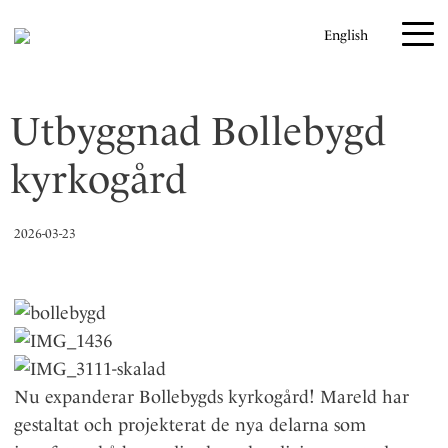
H
English
o
p
p
Utbyggnad Bollebygd
a
t
kyrkogård
i
l
l
2026-03-23
i
n
n
e
h
Nu expanderar Bollebygds kyrkogård! Mareld har
å
gestaltat och projekterat de nya delarna som
l