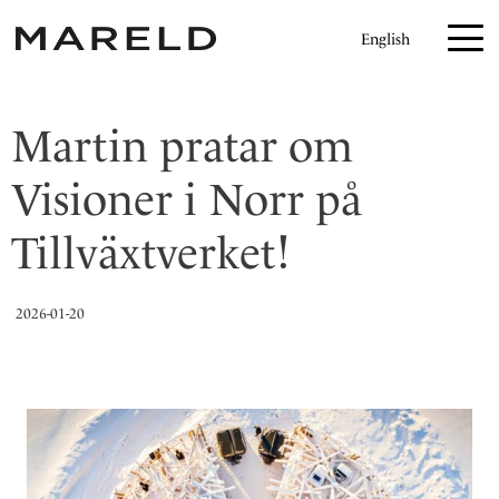
H
English
o
p
p
Martin pratar om
a
t
Visioner i Norr på
i
l
Tillväxtverket!
l
i
2026-01-20
n
n
e
h
å
l