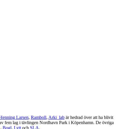
Henning Larsen
,
Ramboll
,
Arki_lab
är hedrad över att ha blivit
 av fem lag i tävlingen Nordhavn Park i Köpenhamn. De övriga
R
,
Bogl
,
Lytt
och
SLA
.