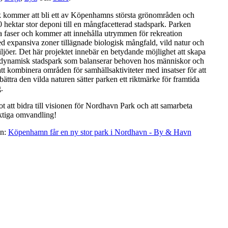
 kommer att bli ett av Köpenhamns största grönområden och
 hektar stor deponi till en mångfacetterad stadspark. Parken
ra faser och kommer att innehålla utrymmen för rekreation
d expansiva zoner tillägnade biologisk mångfald, vild natur och
iljöer. Det här projektet innebär en betydande möjlighet att skapa
 dynamisk stadspark som balanserar behoven hos människor och
t kombinera områden för samhällsaktiviteter med insatser för att
ättra den vilda naturen sätter parken ett riktmärke för framtida
.
t att bidra till visionen för Nordhavn Park och att samarbeta
ktiga omvandling!
on:
Köpenhamn får en ny stor park i Nordhavn - By & Havn