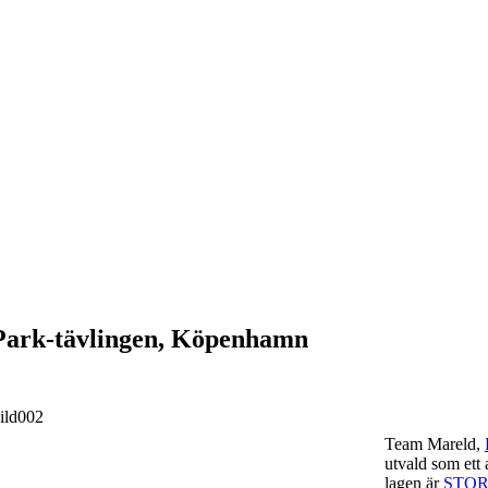
 Park-tävlingen, Köpenhamn
Team Mareld,
utvald som
ett
lagen är
STO