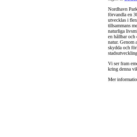
Nordhavn Park
förvandla en 30
utvecklas i fle
tillsammans me
naturliga livsm
en hållbar och
natur. Genom at
skydda och förb
stadsutveckling
Vi ser fram emo
kring denna vi
Mer informati