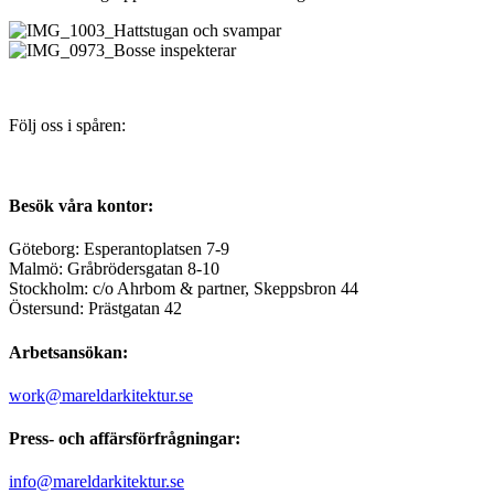
Följ oss i spåren:
Besök våra kontor:
Göteborg: Esperantoplatsen 7-9
Malmö: Gråbrödersgatan 8-10
Stockholm: c/o Ahrbom & partner, Skeppsbron 44
Östersund: Prästgatan 42
Arbetsansökan:
work@mareldarkitektur.se
Press- och affärsförfrågningar:
info@mareldarkitektur.se