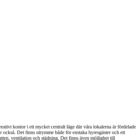
tivt kontor i ett mycket centralt läge där våra lokalerna är fördelade
er också. Det finns utrymme både för enstaka hyresgäster och ett
atten, ventilation och städning. D
et finns även möjlighet till