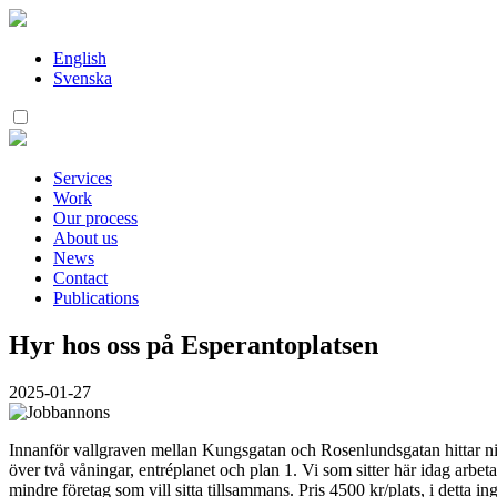
Skip
to
content
English
Svenska
Services
Work
Our process
About us
News
Contact
Publications
Hyr hos oss på Esperantoplatsen
2025-01-27
Innanför vallgraven mellan Kungsgatan och Rosenlundsgatan hittar ni E
över två våningar, entréplanet och plan 1. Vi som sitter här idag arbe
mindre företag som vill sitta tillsammans. Pris 4500 kr/plats, i detta i