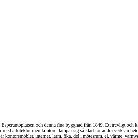
sperantoplatsen och denna fina byggnad från 1849. Ett trevligt och krea
tar med arkitektur men kontoret lämpar sig så klart för andra verksamhet
ngår kontorsmöbler, internet, larm, fika, del i mötesrum, el, värme, varmv