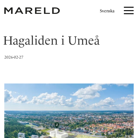
S
Svenska
k
i
p
Hagaliden i Umeå
t
o
c
2026-02-27
o
n
t
e
n
t