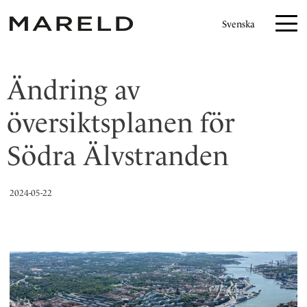
S
Svenska
k
i
p
Ändring av
t
o
översiktsplanen för
c
o
Södra Älvstranden
n
t
2024-05-22
e
n
t